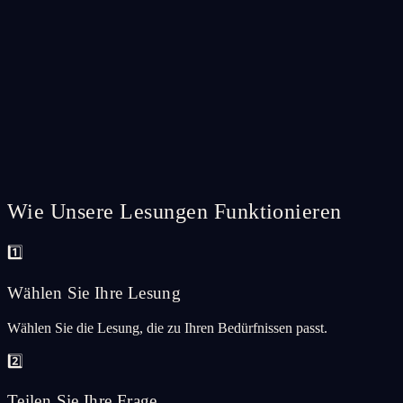
CA$46.99
Add
Most Popular
Reading
🔮
Psychic Reading
My most in-depth reading — combining psychic intuition, tarot, and
spiritual insight.
CA$102.99
Add
Wie Unsere Lesungen Funktionieren
1️⃣
Wählen Sie Ihre Lesung
Wählen Sie die Lesung, die zu Ihren Bedürfnissen passt.
2️⃣
Teilen Sie Ihre Frage