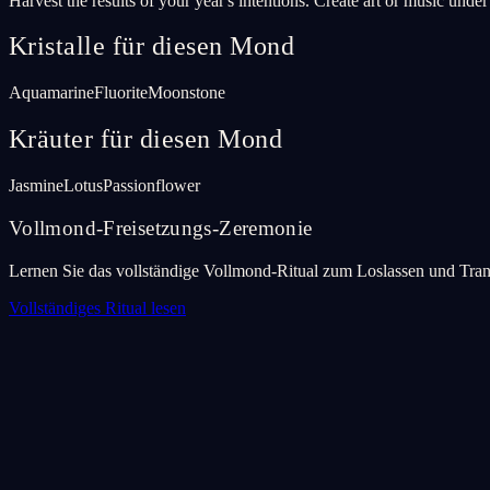
Harvest the results of your year's intentions. Create art or music unde
Kristalle für diesen Mond
Aquamarine
Fluorite
Moonstone
Kräuter für diesen Mond
Jasmine
Lotus
Passionflower
Vollmond-Freisetzungs-Zeremonie
Lernen Sie das vollständige Vollmond-Ritual zum Loslassen und Tran
Vollständiges Ritual lesen