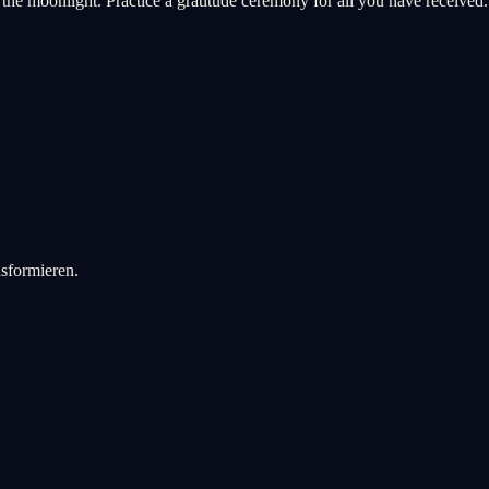
r the moonlight. Practice a gratitude ceremony for all you have received.
sformieren.