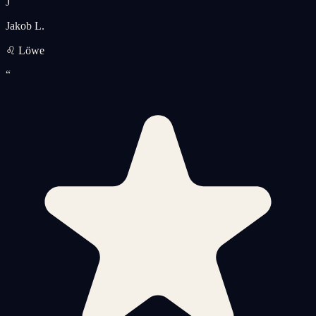
J
Jakob L.
♌ Löwe
“