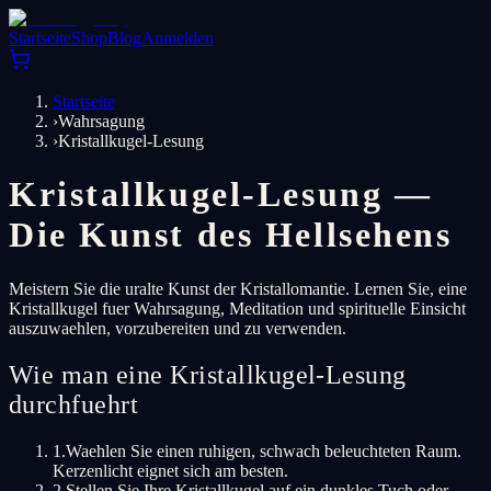
Startseite
Shop
Blog
Anmelden
Startseite
›
Wahrsagung
›
Kristallkugel-Lesung
Kristallkugel-Lesung —
Die Kunst des Hellsehens
Meistern Sie die uralte Kunst der Kristallomantie. Lernen Sie, eine
Kristallkugel fuer Wahrsagung, Meditation und spirituelle Einsicht
auszuwaehlen, vorzubereiten und zu verwenden.
Wie man eine Kristallkugel-Lesung
durchfuehrt
1
.
Waehlen Sie einen ruhigen, schwach beleuchteten Raum.
Kerzenlicht eignet sich am besten.
2
.
Stellen Sie Ihre Kristallkugel auf ein dunkles Tuch oder