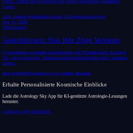
Hand. Lernen Sie Handlesen mit diesem kompletten Anfänger-
Guide.
palm reading guide
palm reading for beginners
palmistry
Apr 16, 2026
Wahrsagung
Gesichtslesen: Was Ihre Züge Verraten
Gesichtslesen verbindet Gesichtszüge mit Persönlichkeit. Erfahren
Sie, wie Augenform, Nasentyp und Gesichtsstruktur den Charakter
zeigen.
face reading
physiognomy
face reading meaning
Erhalte Personalisierte Kosmische Einblicke
Lade die Astrology Sky App für KI-gestützte Astrologie-Lesungen
herunter.
Astrology Sky Entdecken