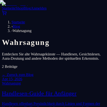
Startseite
Shop
Blog
Anmelden
Startseite
›
Blog
›
Wahrsagung
Wahrsagung
Entdecken Sie alte Wahrsagekünste — Handlesen, Gesichtslesen,
Aura-Deutung und andere Methoden der spirituellen Erkenntnis.
2
Beiträge
←
Zuruck zum Blog
Apr 15, 2026
Wahrsagung
Handlesen-Guide für Anfänger
Handlesen offenbart Persönlichkeit durch Linien und Formen der