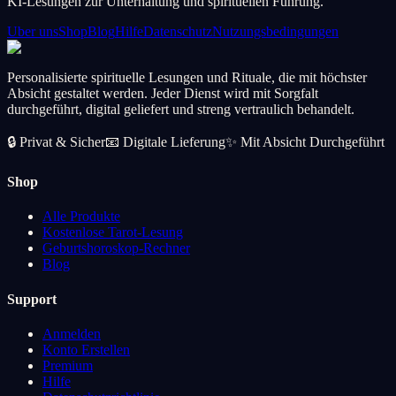
KI-Lesungen zur Unterhaltung und spirituellen Führung.
Uber uns
Shop
Blog
Hilfe
Datenschutz
Nutzungsbedingungen
Personalisierte spirituelle Lesungen und Rituale, die mit höchster
Absicht gestaltet werden. Jeder Dienst wird mit Sorgfalt
durchgeführt, digital geliefert und streng vertraulich behandelt.
🔒
Privat & Sicher
📧
Digitale Lieferung
✨
Mit Absicht Durchgeführt
Shop
Alle Produkte
Kostenlose Tarot-Lesung
Geburtshoroskop-Rechner
Blog
Support
Anmelden
Konto Erstellen
Premium
Hilfe