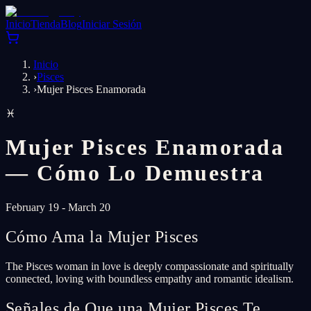
Inicio
Tienda
Blog
Iniciar Sesión
Inicio
›
Pisces
›
Mujer Pisces Enamorada
♓
Mujer Pisces Enamorada
— Cómo Lo Demuestra
February 19 - March 20
Cómo Ama la Mujer Pisces
The Pisces woman in love is deeply compassionate and spiritually
connected, loving with boundless empathy and romantic idealism.
Señales de Que una Mujer Pisces Te