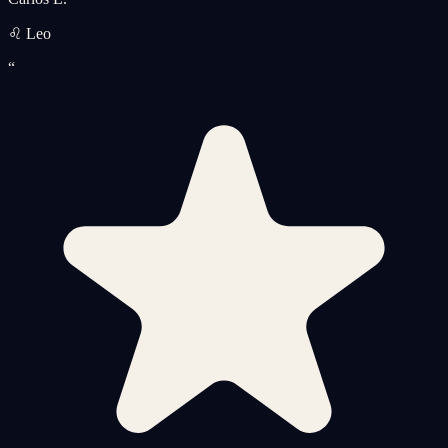
♌ Leo
“