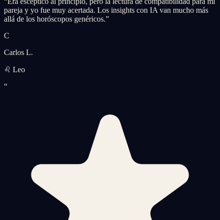
“
Era escéptico al principio, pero la lectura de compatibilidad para mi
pareja y yo fue muy acertada. Los insights con IA van mucho más
allá de los horóscopos genéricos.
”
C
Carlos L.
♌ Leo
“