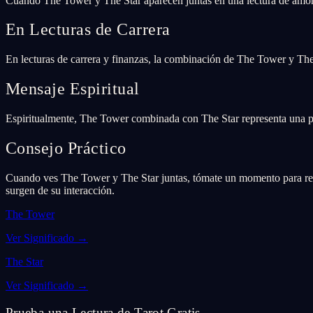
Cuando The Tower y The Star aparecen juntas en una lectura de amor
En Lecturas de Carrera
En lecturas de carrera y finanzas, la combinación de The Tower y The 
Mensaje Espiritual
Espiritualmente, The Tower combinada con The Star representa una pro
Consejo Práctico
Cuando ves The Tower y The Star juntas, tómate un momento para refle
surgen de su interacción.
The Tower
Ver Significado
→
The Star
Ver Significado
→
Prueba una Lectura de Tarot Gratis