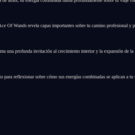
 de amor, su energía combinada habla profundamente sobre tu viaje ro
Ace Of Wands revela capas importantes sobre tu camino profesional y pe
 una profunda invitación al crecimiento interior y la expansión de la 
ra reflexionar sobre cómo sus energías combinadas se aplican a tu sit