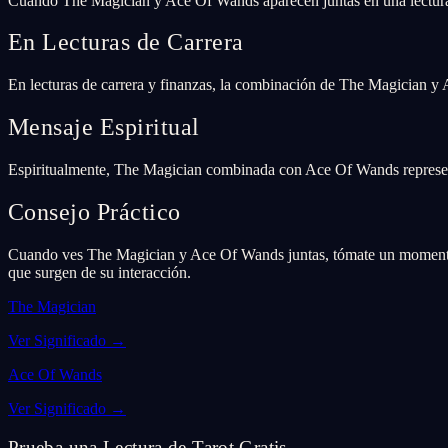
Cuando The Magician y Ace Of Wands aparecen juntas en una lectura
En Lecturas de Carrera
En lecturas de carrera y finanzas, la combinación de The Magician y 
Mensaje Espiritual
Espiritualmente, The Magician combinada con Ace Of Wands representa
Consejo Práctico
Cuando ves The Magician y Ace Of Wands juntas, tómate un momento pa
que surgen de su interacción.
The Magician
Ver Significado
→
Ace Of Wands
Ver Significado
→
Prueba una Lectura de Tarot Gratis