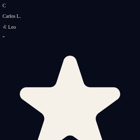
C
Carlos L.
♌ Leo
“