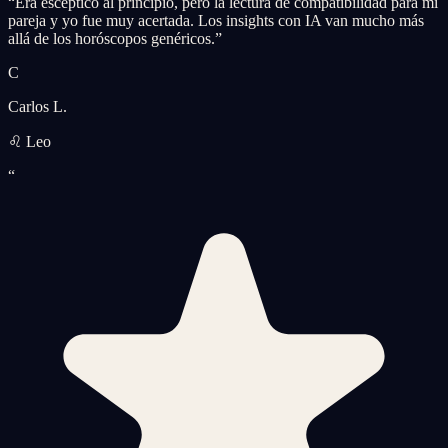
“
Era escéptico al principio, pero la lectura de compatibilidad para mi
pareja y yo fue muy acertada. Los insights con IA van mucho más
allá de los horóscopos genéricos.
”
C
Carlos L.
♌ Leo
“