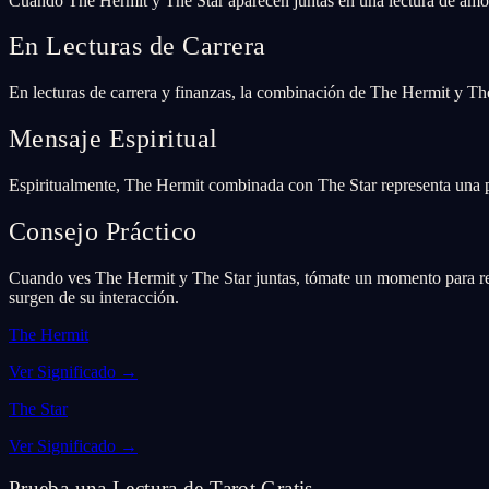
Cuando The Hermit y The Star aparecen juntas en una lectura de amo
En Lecturas de Carrera
En lecturas de carrera y finanzas, la combinación de The Hermit y The
Mensaje Espiritual
Espiritualmente, The Hermit combinada con The Star representa una pro
Consejo Práctico
Cuando ves The Hermit y The Star juntas, tómate un momento para refl
surgen de su interacción.
The Hermit
Ver Significado
→
The Star
Ver Significado
→
Prueba una Lectura de Tarot Gratis