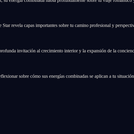
r, su energía combinada habla profundamente sobre tu viaje romántico
 Star revela capas importantes sobre tu camino profesional y perspectiv
funda invitación al crecimiento interior y la expansión de la concienc
exionar sobre cómo sus energías combinadas se aplican a tu situación a