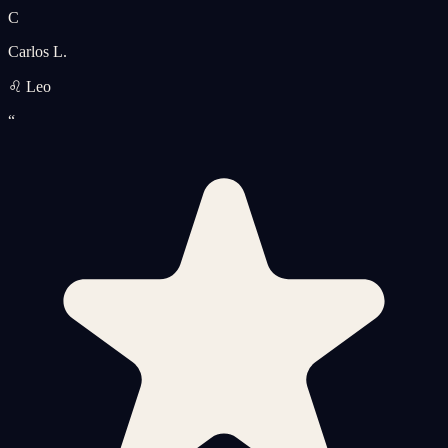
C
Carlos L.
♌ Leo
“