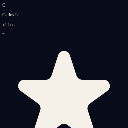
C
Carlos L.
♌ Leo
“