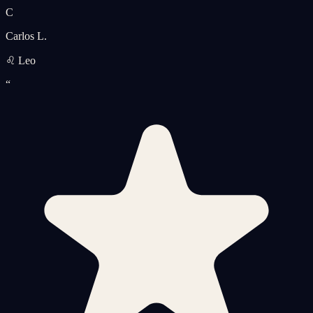
C
Carlos L.
♌ Leo
“