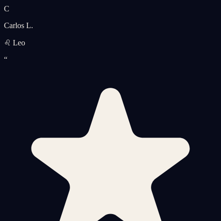
C
Carlos L.
♌ Leo
“