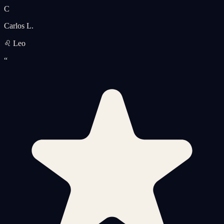
C
Carlos L.
♌ Leo
“