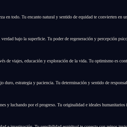
eza en todo. Tu encanto natural y sentido de equidad te convierten en un
 verdad bajo la superficie. Tu poder de regeneración y percepción psic
avés de viajes, educación y exploración de la vida. Tu optimismo es con
o duro, estrategia y paciencia. Tu determinación y sentido de responsabi
es y luchando por el progreso. Tu originalidad e ideales humanitarios 
dad e imaginación. Tu sensibilidad espiritual te conecta con reinos invis