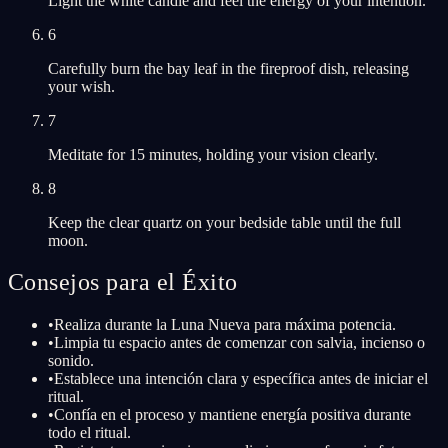
Light the white candle and feel the energy of your intention.
6
Carefully burn the bay leaf in the fireproof dish, releasing
your wish.
7
Meditate for 15 minutes, holding your vision clearly.
8
Keep the clear quartz on your bedside table until the full
moon.
Consejos para el Éxito
•
Realiza durante la Luna Nueva para máxima potencia.
•
Limpia tu espacio antes de comenzar con salvia, incienso o
sonido.
•
Establece una intención clara y específica antes de iniciar el
ritual.
•
Confía en el proceso y mantiene energía positiva durante
todo el ritual.