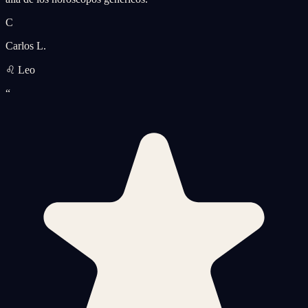
C
Carlos L.
♌ Leo
“