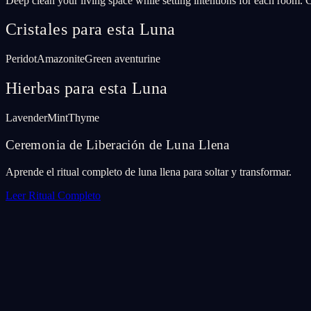
Deep clean your living space while setting intentions for each room. C
Cristales para esta Luna
Peridot
Amazonite
Green aventurine
Hierbas para esta Luna
Lavender
Mint
Thyme
Ceremonia de Liberación de Luna Llena
Aprende el ritual completo de luna llena para soltar y transformar.
Leer Ritual Completo