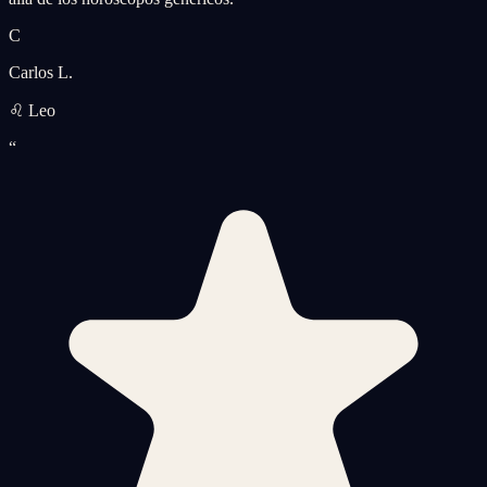
C
Carlos L.
♌ Leo
“