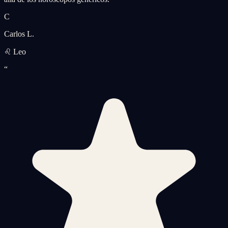
C
Carlos L.
♌ Leo
“