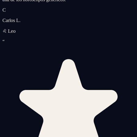
C
Carlos L.
♌ Leo
“