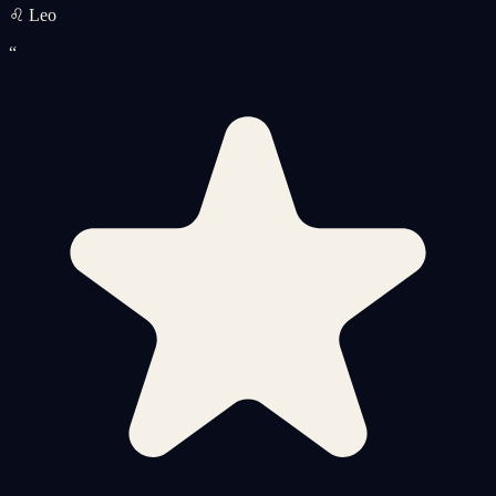
♌ Leo
“