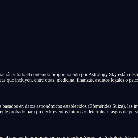
ivinación y todo el contenido proporcionado por Astrology Sky están des
as que incluyen, entre otras, medicina, finanzas, asuntos legales o psic
s basados en datos astronómicos establecidos (Efemérides Suiza), las in
mente probado para predecir eventos futuros o determinar rasgos de pers
 en el contenido proporcionado por nuestros Servicios. Astrology Sky y