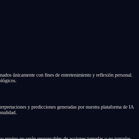
tinados únicamente con fines de entretenimiento y reflexión personal.
ológicos.
terpretaciones y predicciones generadas por nuestra plataforma de IA
onalidad.
 su equipo no serán responsables de acciones tomadas o no tomadas