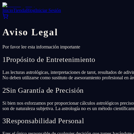
Inicio
Tienda
Blog
Iniciar Sesión
Aviso Legal
Por favor lee esta información importante
1
Propósito de Entretenimiento
Las lecturas astrológicas, interpretaciones de tarot, resultados de ad
No deben utilizarse como sustituto de asesoramiento profesional en áre
2
Sin Garantía de Precisión
Si bien nos esforzamos por proporcionar cálculos astrológicos preciso
son de naturaleza subjetiva. La astrología no es un método científica
3
Responsabilidad Personal
Eres el único responsable de cualquier decisión que tomes basándote