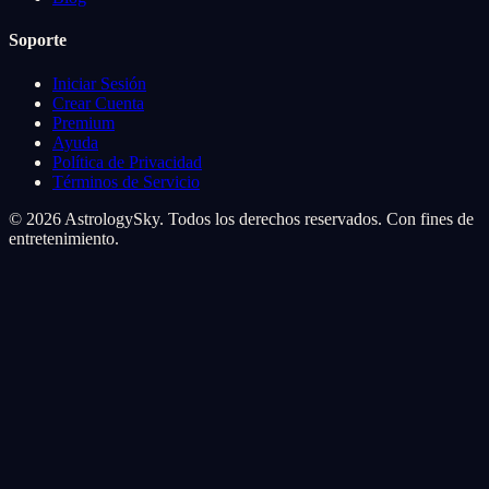
Soporte
Iniciar Sesión
Crear Cuenta
Premium
Ayuda
Política de Privacidad
Términos de Servicio
© 2026 AstrologySky. Todos los derechos reservados. Con fines de
entretenimiento.
Preferencias de cookies
Usamos cookies para mejorar tu experiencia cosmica. Las cookies