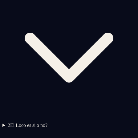
2
El Loco es si o no?