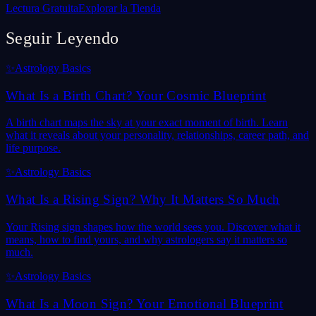
Lectura Gratuita
Explorar la Tienda
Seguir Leyendo
✨
Astrology Basics
What Is a Birth Chart? Your Cosmic Blueprint
A birth chart maps the sky at your exact moment of birth. Learn
what it reveals about your personality, relationships, career path, and
life purpose.
✨
Astrology Basics
What Is a Rising Sign? Why It Matters So Much
Your Rising sign shapes how the world sees you. Discover what it
means, how to find yours, and why astrologers say it matters so
much.
✨
Astrology Basics
What Is a Moon Sign? Your Emotional Blueprint