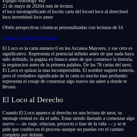
Equipo Astrology Sky
21 de mayo de 2026
4 min de lectura
el loco tarot
significado el loco
la carta del loco
el loco al derecho
el
loco invertido
el loco amor
Obtén perspectivas cósmicas personalizadas con lecturas de IA
Prueba Astrology Sky Gratis
El Loco es la carta numero 0 en los Arcanos Mayores, y ese cero es
significativo. Representa el potencial infinito antes de que nada haya
sido definido, la pagina en blanco antes de que comience la historia,
la respiracion antes de la primera palabra. De las 78 cartas del tarot,
El Loco es quizas la mas incomprendida. El nombre sugiere tonteria,
pero el verdadero significado de la carta es mucho mas profundo:
representa el coraje de comenzar algo nuevo sin saber a donde te
llevara.
El Loco al Derecho
Cuando El Loco aparece al derecho en una lectura de tarot, su
mensaje central es: da el salto. Estas siendo llamado a comenzar algo
nuevo — un viaje, relacion, proyecto o fase de la vida — y se te
pide que confies en el proceso aunque no puedas ver el camino
completo por delante.