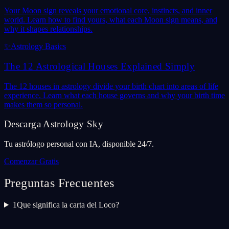
Your Moon sign reveals your emotional core, instincts, and inner
world. Learn how to find yours, what each Moon sign means, and
why it shapes relationships.
✨
Astrology Basics
The 12 Astrological Houses Explained Simply
The 12 houses in astrology divide your birth chart into areas of life
experience. Learn what each house governs and why your birth time
makes them so personal.
Descarga Astrology Sky
Tu astrólogo personal con IA, disponible 24/7.
Comenzar Gratis
Preguntas Frecuentes
1
Que significa la carta del Loco?