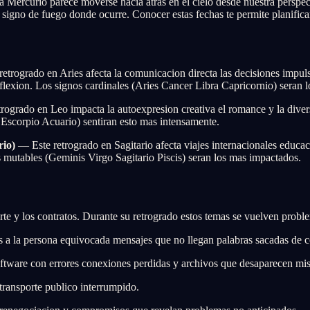
ta Mercurio parece moverse hacia atras en el cielo desde nuestra perspec
gno de fuego donde ocurre. Conocer estas fechas te permite planificar 
etrogrado en Aries afecta la comunicacion directa las decisiones impul
reflexion. Los signos cardinales (Aries Cancer Libra Capricornio) seran 
rogrado en Leo impacta la autoexpresion creativa el romance y la diver
 Escorpio Acuario) sentiran esto mas intensamente.
rio)
— Este retrogrado en Sagitario afecta viajes internacionales educa
nos mutables (Geminis Virgo Sagitario Piscis) seran los mas impactados.
rte y los contratos. Durante su retrogrado estos temas se vuelven probl
a la persona equivocada mensajes que no llegan palabras sacadas de co
tware con errores conexiones perdidas y archivos que desaparecen mis
transporte publico interrumpido.