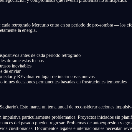
renegociacion y compromisos que revelan problemas no anticipados.
 de cada retrogrado Mercurio entra en su periodo de pre-sombra — los e
etamente la energia.
ositivos antes de cada periodo retrogrado
tes durante estas fechas
rasos inevitables
s de enviar
ectar y REvaluar en lugar de iniciar cosas nuevas
 tomes decisiones permanentes basadas en frustraciones temporales
agitario). Esto marca un tema anual de reconsiderar acciones impulsiva
mpulsiva particularmente problematica. Proyectos iniciados sin planifi
ances del pasado pueden regresar. Problemas de autoexpresion y ego
vida cuestionadas. Documentos legales e internacionales necesitan revis