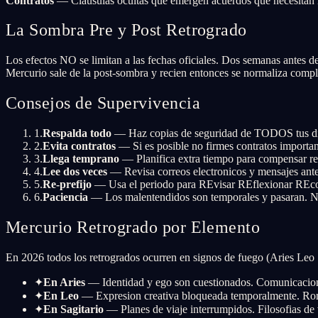
Contratos
— Clausulas ocultas que emergen acuerdos que necesitan 
La Sombra Pre y Post Retrogrado
Los efectos NO se limitan a las fechas oficiales. Dos semanas antes
Mercurio sale de la post-sombra y recien entonces se normaliza compl
Consejos de Supervivencia
1
.
Respalda todo
— Haz copias de seguridad de TODOS tus disp
2
.
Evita contratos
— Si es posible no firmes contratos importan
3
.
Llega temprano
— Planifica extra tiempo para compensar ret
4
.
Lee dos veces
— Revisa correos electronicos y mensajes ante
5
.
Re-prefijo
— Usa el periodo para REvisar REflexionar REcon
6
.
Paciencia
— Los malentendidos son temporales y pasaran. No
Mercurio Retrogrado por Elemento
En 2026 todos los retrogrados ocurren en signos de fuego (Aries Leo S
✦
En Aries
— Identidad y ego son cuestionados. Comunicacion i
✦
En Leo
— Expresion creativa bloqueada temporalmente. Rom
✦
En Sagitario
— Planes de viaje interrumpidos. Filosofias de 