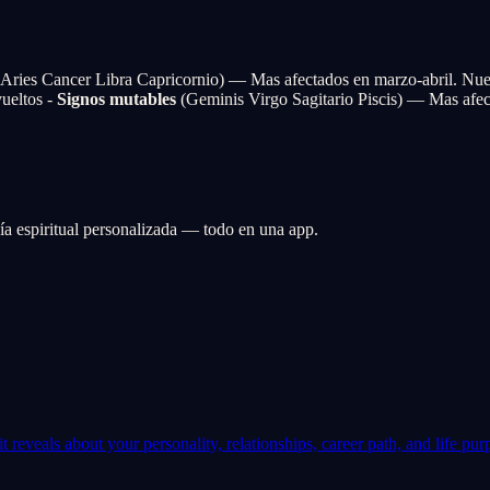
Aries Cancer Libra Capricornio) — Mas afectados en marzo-abril. Nu
ueltos -
Signos mutables
(Geminis Virgo Sagitario Piscis) — Mas afec
guía espiritual personalizada — todo en una app.
 reveals about your personality, relationships, career path, and life pur