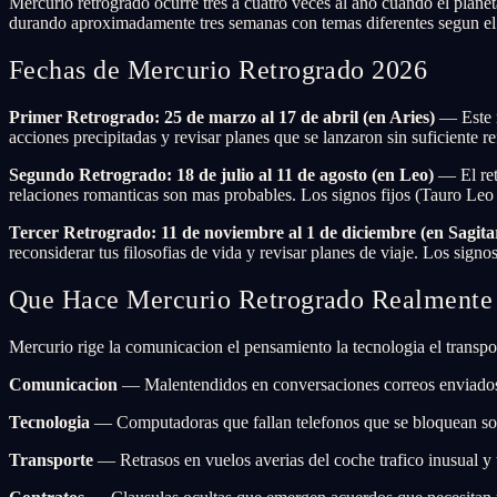
Mercurio retrogrado ocurre tres a cuatro veces al ano cuando el plane
durando aproximadamente tres semanas con temas diferentes segun el si
Fechas de Mercurio Retrogrado 2026
Primer Retrogrado: 25 de marzo al 17 de abril (en Aries)
— Este r
acciones precipitadas y revisar planes que se lanzaron sin suficiente 
Segundo Retrogrado: 18 de julio al 11 de agosto (en Leo)
— El ret
relaciones romanticas son mas probables. Los signos fijos (Tauro Leo
Tercer Retrogrado: 11 de noviembre al 1 de diciembre (en Sagita
reconsiderar tus filosofias de vida y revisar planes de viaje. Los sig
Que Hace Mercurio Retrogrado Realmente
Mercurio rige la comunicacion el pensamiento la tecnologia el transpo
Comunicacion
— Malentendidos en conversaciones correos enviados 
Tecnologia
— Computadoras que fallan telefonos que se bloquean sof
Transporte
— Retrasos en vuelos averias del coche trafico inusual y 