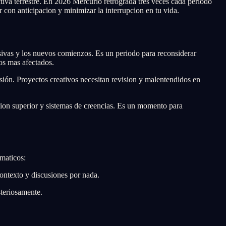
tiva terrestre. En 2026 Mercurio retrograda tres veces cada periodo
con anticipacion y minimizar la interrupcion en tu vida.
sivas y los nuevos comienzos. Es un periodo para reconsiderar
los mas afectados.
sión. Proyectos creativos necesitan revision y malentendidos en
cion superior y sistemas de creencias. Es un momento para
ematicos:
ntexto y discusiones por nada.
teriosamente.