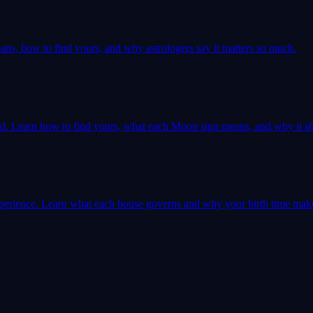
ns, how to find yours, and why astrologers say it matters so much.
ld. Learn how to find yours, what each Moon sign means, and why it sh
 experience. Learn what each house governs and why your birth time mak