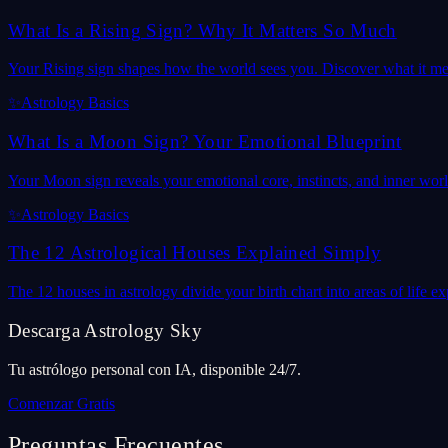
What Is a Rising Sign? Why It Matters So Much
Your Rising sign shapes how the world sees you. Discover what it mea
✨
Astrology Basics
What Is a Moon Sign? Your Emotional Blueprint
Your Moon sign reveals your emotional core, instincts, and inner wor
✨
Astrology Basics
The 12 Astrological Houses Explained Simply
The 12 houses in astrology divide your birth chart into areas of life
Descarga Astrology Sky
Tu astrólogo personal con IA, disponible 24/7.
Comenzar Gratis
Preguntas Frecuentes