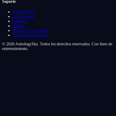
Soporte
Iniciar Sesión
Crear Cuenta
Premium
Ayuda
Política de Privacidad
Términos de Servicio
© 2026 AstrologySky. Todos los derechos reservados. Con fines de
entretenimiento.
Preferencias de cookies
Usamos cookies para mejorar tu experiencia cosmica. Las cookies
de analisis nos ayudan a entender como navegas por las estrellas, las
de marketing personalizan tu viaje.