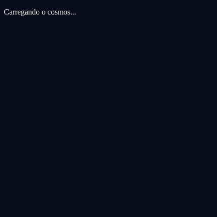
Carregando o cosmos...
Preferencias de cookies
Usamos cookies para melhorar sua experiencia cosmica. Cookies de an
Aceitar todas
Rejeitar todas
Personalizar