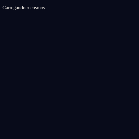
Carregando o cosmos...
Preferencias de cookies
Usamos cookies para melhorar sua experiencia cosmica. Cookies de an
Aceitar todas
Rejeitar todas
Personalizar