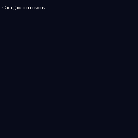
Carregando o cosmos...
Preferencias de cookies
Usamos cookies para melhorar sua experiencia cosmica. Cookies de an
Aceitar todas
Rejeitar todas
Personalizar