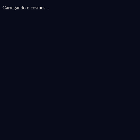
Carregando o cosmos...
Preferencias de cookies
Usamos cookies para melhorar sua experiencia cosmica. Cookies de an
Aceitar todas
Rejeitar todas
Personalizar