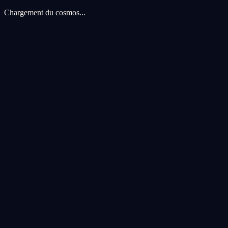
Chargement du cosmos...
Preferences de cookies
Nous utilisons des cookies pour ameliorer votre experience cosmique.
voyage.
Tout accepter
Tout refuser
Personnaliser