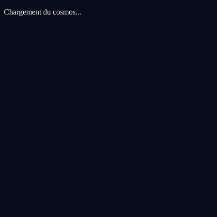
Chargement du cosmos...
Preferences de cookies
Nous utilisons des cookies pour ameliorer votre experience cosmique.
voyage.
Tout accepter
Tout refuser
Personnaliser