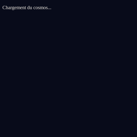
Chargement du cosmos...
Preferences de cookies
Nous utilisons des cookies pour ameliorer votre experience cosmique.
voyage.
Tout accepter
Tout refuser
Personnaliser