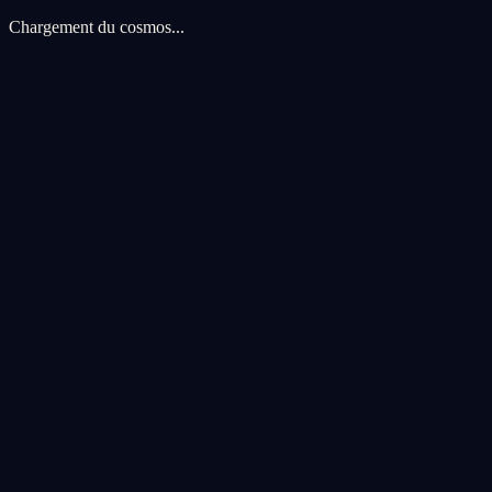
Chargement du cosmos...
Preferences de cookies
Nous utilisons des cookies pour ameliorer votre experience cosmique.
voyage.
Tout accepter
Tout refuser
Personnaliser