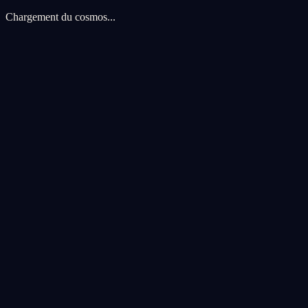
Chargement du cosmos...
Preferences de cookies
Nous utilisons des cookies pour ameliorer votre experience cosmique.
voyage.
Tout accepter
Tout refuser
Personnaliser