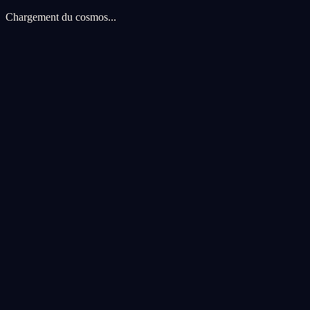
Chargement du cosmos...
Preferences de cookies
Nous utilisons des cookies pour ameliorer votre experience cosmique.
voyage.
Tout accepter
Tout refuser
Personnaliser