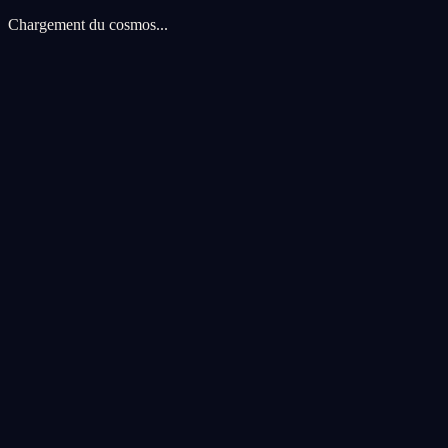
Chargement du cosmos...
Preferences de cookies
Nous utilisons des cookies pour ameliorer votre experience cosmique.
voyage.
Tout accepter
Tout refuser
Personnaliser