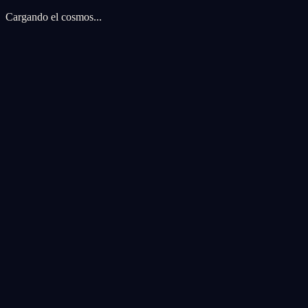
Cargando el cosmos...
Preferencias de cookies
Usamos cookies para mejorar tu experiencia cosmica. Las cookies de an
Aceptar todas
Rechazar todas
Personalizar