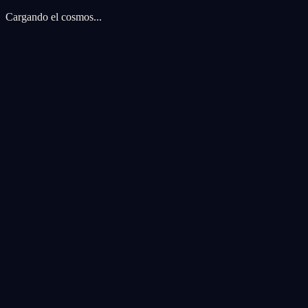
Cargando el cosmos...
Preferencias de cookies
Usamos cookies para mejorar tu experiencia cosmica. Las cookies de an
Aceptar todas
Rechazar todas
Personalizar