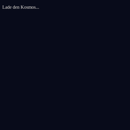
Lade den Kosmos...
Cookie-Einstellungen
Wir verwenden Cookies, um Ihr kosmisches Erlebnis zu verbessern. An
Alle akzeptieren
Alle ablehnen
Anpassen