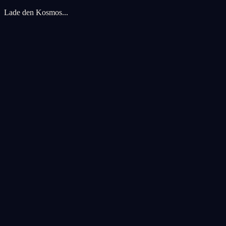
Lade den Kosmos...
Cookie-Einstellungen
Wir verwenden Cookies, um Ihr kosmisches Erlebnis zu verbessern. An
Alle akzeptieren
Alle ablehnen
Anpassen