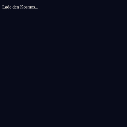
Lade den Kosmos...
Cookie-Einstellungen
Wir verwenden Cookies, um Ihr kosmisches Erlebnis zu verbessern. An
Alle akzeptieren
Alle ablehnen
Anpassen