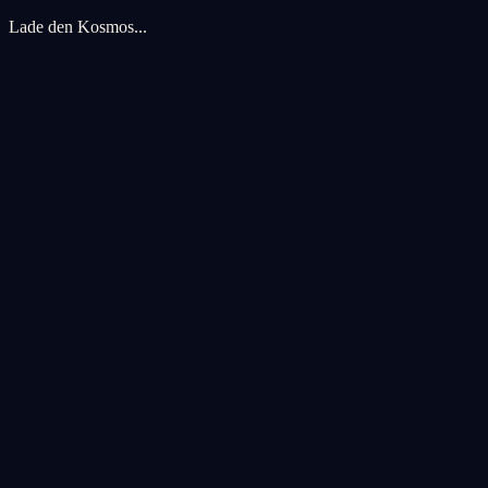
Lade den Kosmos...
Cookie-Einstellungen
Wir verwenden Cookies, um Ihr kosmisches Erlebnis zu verbessern. An
Alle akzeptieren
Alle ablehnen
Anpassen