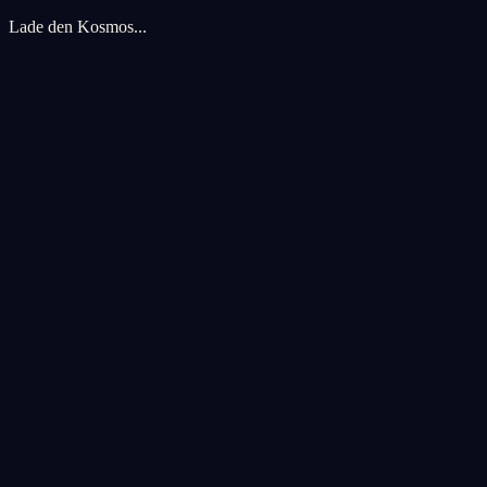
Lade den Kosmos...
Cookie-Einstellungen
Wir verwenden Cookies, um Ihr kosmisches Erlebnis zu verbessern. An
Alle akzeptieren
Alle ablehnen
Anpassen