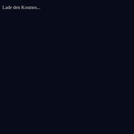
Lade den Kosmos...
Cookie-Einstellungen
Wir verwenden Cookies, um Ihr kosmisches Erlebnis zu verbessern. An
Alle akzeptieren
Alle ablehnen
Anpassen